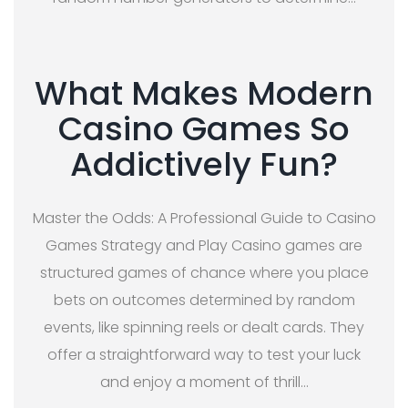
What Makes Modern
Casino Games So
Addictively Fun?
Master the Odds: A Professional Guide to Casino
Games Strategy and Play Casino games are
structured games of chance where you place
bets on outcomes determined by random
events, like spinning reels or dealt cards. They
offer a straightforward way to test your luck
and enjoy a moment of thrill
…