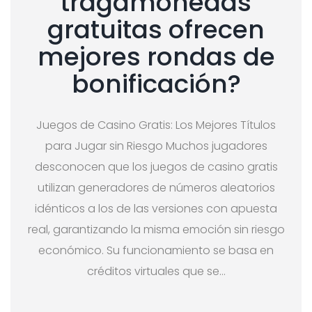
tragamonedas
gratuitas ofrecen
mejores rondas de
bonificación?
Juegos de Casino Gratis: Los Mejores Títulos
para Jugar sin Riesgo Muchos jugadores
desconocen que los juegos de casino gratis
utilizan generadores de números aleatorios
idénticos a los de las versiones con apuesta
real, garantizando la misma emoción sin riesgo
económico. Su funcionamiento se basa en
créditos virtuales que se
…