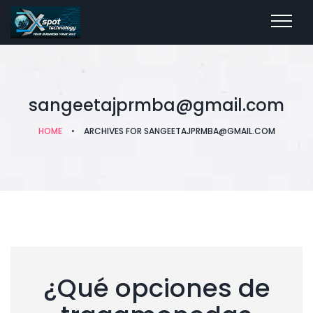
sangeetajprmba@gmail.com
HOME
•
ARCHIVES FOR SANGEETAJPRMBA@GMAIL.COM
¿Qué opciones de