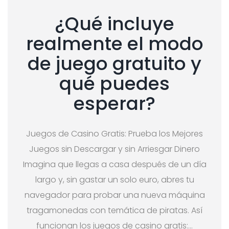
¿Qué incluye
realmente el modo
de juego gratuito y
qué puedes
esperar?
Juegos de Casino Gratis: Prueba los Mejores
Juegos sin Descargar y sin Arriesgar Dinero
Imagina que llegas a casa después de un día
largo y, sin gastar un solo euro, abres tu
navegador para probar una nueva máquina
tragamonedas con temática de piratas. Así
funcionan los juegos de casino gratis:
…