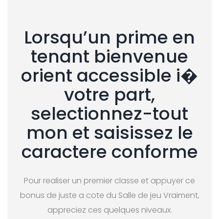
Lorsqu’un prime en
tenant bienvenue
orient accessible i�
votre part,
selectionnez-tout
mon et saisissez le
caractere conforme
Pour realiser un premier classe et appuyer ce
bonus de juste a cote du Salle de jeu Vraiment,
appreciez ces quelques niveaux.